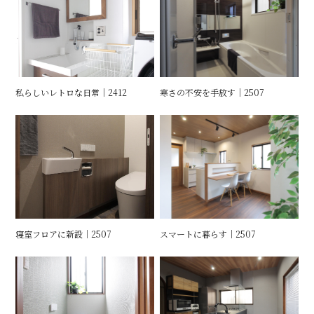
私らしいレトロな日常｜2412
寒さの不安を手放す｜2507
寝室フロアに新設｜2507
スマートに暮らす｜2507