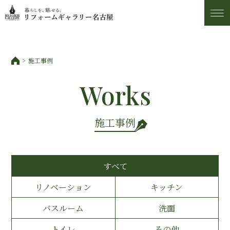
施工事例
施工事例
トピックス
Works
私たちについて
施工事例
お客様の声
すべて
アフター・保証サービス
リノベーション
キッチン
ショールーム・アクセス
バスルーム
洗面
トイレ
その他
スタッフ紹介