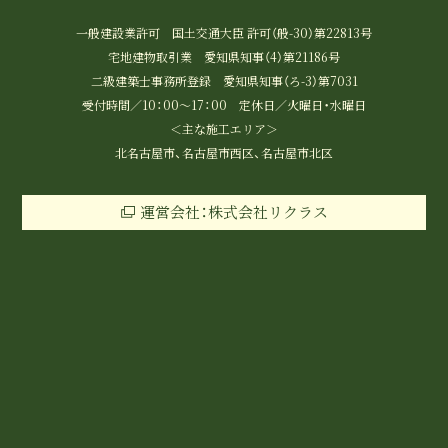
一般建設業許可 国土交通大臣 許可（般-30）第22813号
宅地建物取引業 愛知県知事（4）第21186号
二級建築士事務所登録 愛知県知事（ろ-3）第7031
受付時間／10：00～17：00 定休日／火曜日・水曜日
＜主な施工エリア＞
北名古屋市、名古屋市西区、名古屋市北区
運営会社：株式会社リクラス