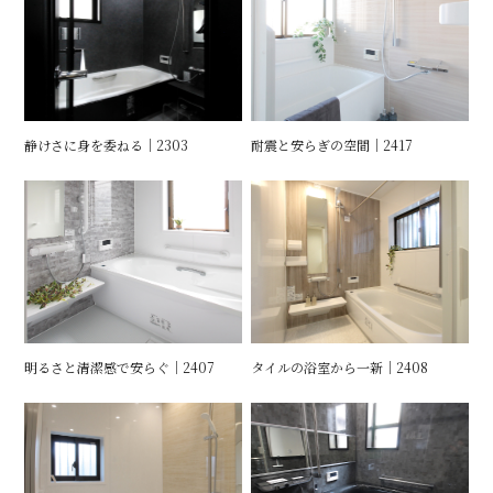
静けさに身を委ねる｜2303
耐震と安らぎの空間｜2417
明るさと清潔感で安らぐ｜2407
タイルの浴室から一新｜2408