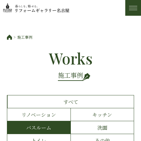
施工事例
施工事例
トピックス
Works
私たちについて
施工事例
お客様の声
すべて
アフター・保証サービス
リノベーション
キッチン
ショールーム・アクセス
バスルーム
洗面
トイレ
その他
スタッフ紹介