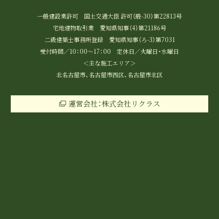
一般建設業許可 国土交通大臣 許可（般-30）第22813号
宅地建物取引業 愛知県知事（4）第21186号
二級建築士事務所登録 愛知県知事（ろ-3）第7031
受付時間／10：00～17：00 定休日／火曜日・水曜日
＜主な施工エリア＞
北名古屋市、名古屋市西区、名古屋市北区
運営会社：株式会社リクラス