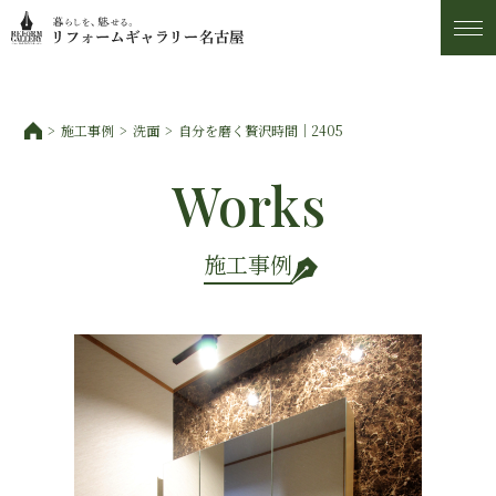
施工事例
施工事例
洗面
自分を磨く贅沢時間｜2405
トピックス
Works
私たちについて
施工事例
お客様の声
アフター・保証サービス
ショールーム・アクセス
スタッフ紹介