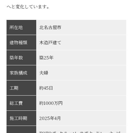
へと変化しています。
所在地
北名古屋市
建物種類
木造戸建て
築年数
築25年
家族構成
夫婦
工期
約45日
総工費
約1000万円
施工時期
2025年4月