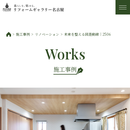
施工事例
施工事例
リノベーション
未来を整える回遊動線｜2506
トピックス
Works
私たちについて
施工事例
お客様の声
アフター・保証サービス
ショールーム・アクセス
スタッフ紹介