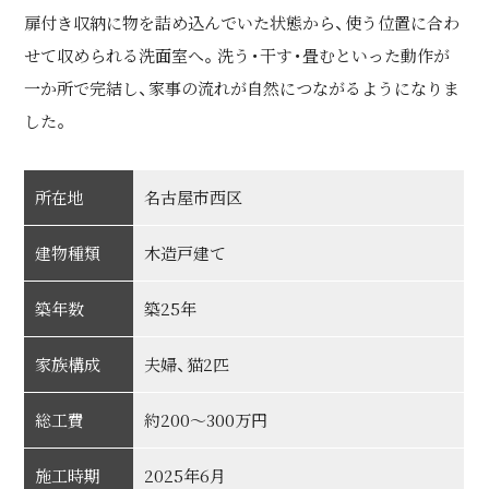
扉付き収納に物を詰め込んでいた状態から、使う位置に合わ
せて収められる洗面室へ。洗う・干す・畳むといった動作が
一か所で完結し、家事の流れが自然につながるようになりま
した。
所在地
名古屋市西区
建物種類
木造戸建て
築年数
築25年
家族構成
夫婦、猫2匹
総工費
約200～300万円
施工時期
2025年6月