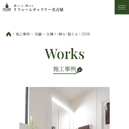
施工事例
施工事例
洗面
仕舞う・飾る・整える｜2508
トピックス
Works
私たちについて
施工事例
お客様の声
アフター・保証サービス
ショールーム・アクセス
スタッフ紹介