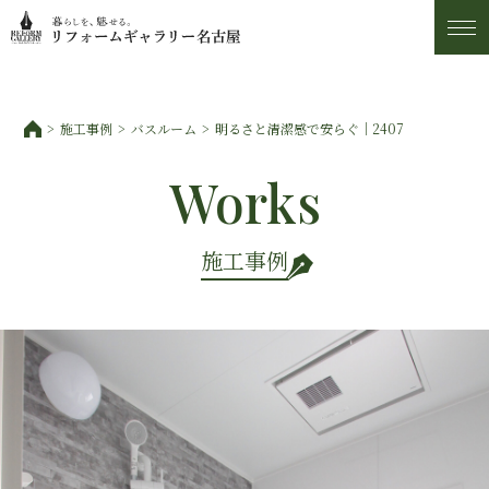
施工事例
施工事例
バスルーム
明るさと清潔感で安らぐ｜2407
トピックス
Works
私たちについて
施工事例
お客様の声
アフター・保証サービス
ショールーム・アクセス
スタッフ紹介