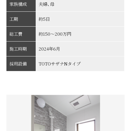
家族構成
夫婦、母
工期
約5日
総工費
約150～200万円
施工時期
2024年6月
採用設備
TOTOサザナNタイプ