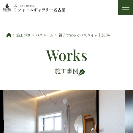
施工事例
施工事例
バスルーム
親子で安らぐバスタイム｜2604
トピックス
Works
私たちについて
施工事例
お客様の声
アフター・保証サービス
ショールーム・アクセス
スタッフ紹介