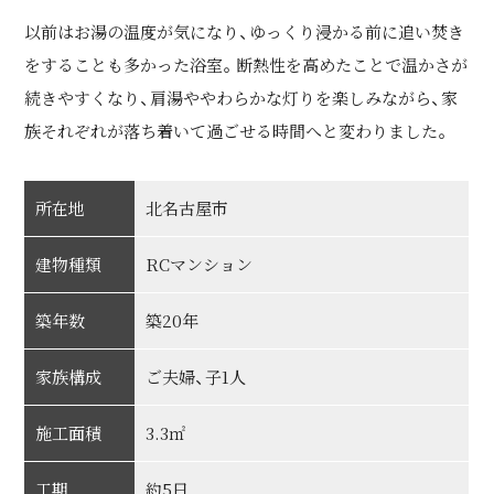
以前はお湯の温度が気になり、ゆっくり浸かる前に追い焚き
をすることも多かった浴室。断熱性を高めたことで温かさが
続きやすくなり、肩湯ややわらかな灯りを楽しみながら、家
族それぞれが落ち着いて過ごせる時間へと変わりました。
所在地
北名古屋市
建物種類
RCマンション
築年数
築20年
家族構成
ご夫婦、子1人
施工面積
3.3㎡
工期
約5日