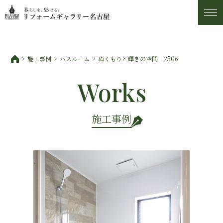
施工事例
施工事例
バスルーム
ぬくもりと輝きの空間｜2506
トピックス
Works
私たちについて
施工事例
お客様の声
アフター・保証サービス
ショールーム・アクセス
スタッフ紹介