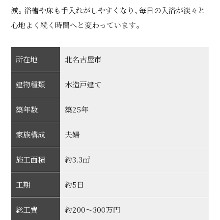
減。浴槽や床も手入れがしやすくなり、毎日の入浴が淡々と
心地よく続く時間へと変わっています。
所在地
北名古屋市
建物種類
木造戸建て
築年数
築25年
家族構成
夫婦
施工面積
約3.3㎡
工期
約5日
総工費
約200～300万円