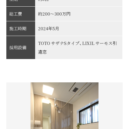
総工費
約200～300万円
施工時期
2024年5月
TOTO サザナSタイプ、LIXIL サーモス引
採用設備
違窓