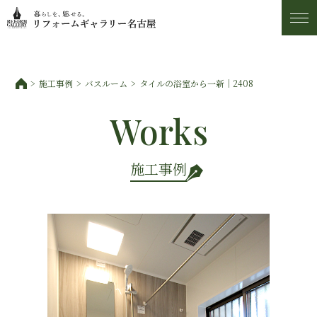
施工事例
施工事例
バスルーム
タイルの浴室から一新｜2408
トピックス
Works
私たちについて
施工事例
お客様の声
アフター・保証サービス
ショールーム・アクセス
スタッフ紹介