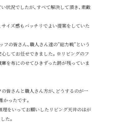
どい状況でしたが、すべて解決して頂き、素敵
運営会社情報
、サイズ感もバッチリでよい提案をしていた
来店予約
ッフの皆さん、職人さん達の”総力戦”という
お問い合わせ
安心してお任せできました。※リビングのフ
蔵庫を布にのせてひきずった跡が残っていま
フの皆さんと職人さん方が、どうするのが一
難かったです。
無理をいってお願いしたリビング天井のはが
ました。